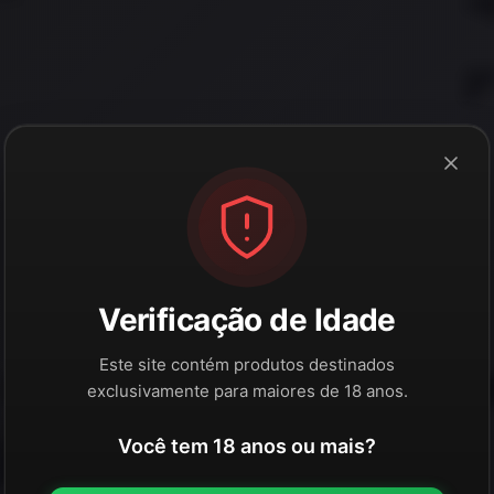
Verificação de Idade
OFF
1% OFF
Este site contém produtos destinados
ritos
Adicionar aos favoritos
exclusivamente para maiores de 18 anos.
Você tem 18 anos ou mais?