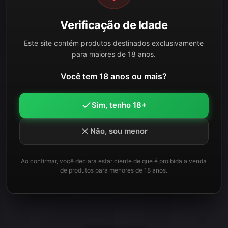
Verificação de Idade
★
★
★
★
★
Este site contém produtos destinados exclusivamente
PISTOLA 58 HC PLUS FDE CAL. .380ACP
para maiores de 18 anos.
Você tem 18 anos ou mais?
R$
10.590,00
Sim, tenho 18+
R$
10.290,00
à vista no Pix
Não, sou menor
ou 21x de R$683,70
Ao confirmar, você declara estar ciente de que é proibida a venda
ADICIONAR AO CARRINHO
de produtos para menores de 18 anos.
32% OFF
Adicio