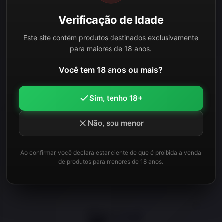
Verificação de Idade
★
★
★
★
★
Este site contém produtos destinados exclusivamente
Pistola Taurus TH380 Calibre .380 ACP
para maiores de 18 anos.
Você tem 18 anos ou mais?
R$
9.211,11
Sim, tenho 18+
R$
9.190,00
à vista no Pix
ou 21x de R$610,61
Não, sou menor
Ao confirmar, você declara estar ciente de que é proibida a venda
ADICIONAR AO CARRINHO
de produtos para menores de 18 anos.
2% OFF
Adicio