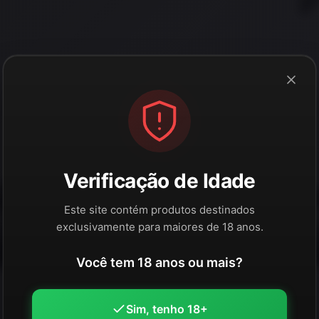
Verificação de Idade
F
20% OFF
ritos
Adicionar aos favoritos
Este site contém produtos destinados
exclusivamente para maiores de 18 anos.
Você tem 18 anos ou mais?
Sim, tenho 18+