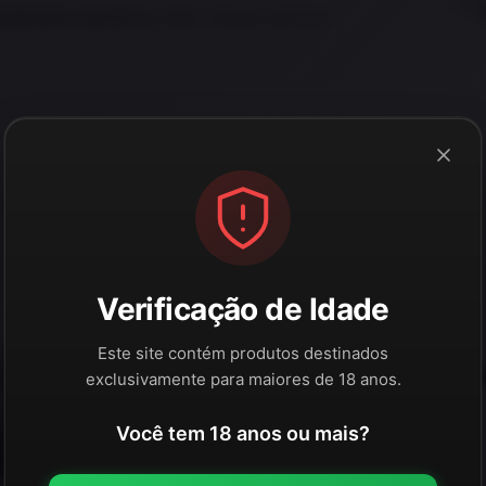
adicional plataforma 1911. Possui armação
Verificação de Idade
FF
2% OFF
ritos
Adicionar aos favoritos
Este site contém produtos destinados
exclusivamente para maiores de 18 anos.
Você tem 18 anos ou mais?