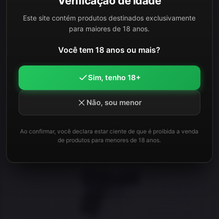
Verificação de Idade
PISTOLA GX4 CARRY GRAPHENE 9MM
Este site contém produtos destinados exclusivamente
para maiores de 18 anos.
Você tem 18 anos ou mais?
R$
9.590,00
R$
8.790,00
à vista no Pix
Sim, tenho 18+
ou 21x de R$584,03
Não, sou menor
ADICIONAR AO CARRINHO
Ao confirmar, você declara estar ciente de que é proibida a venda
de produtos para menores de 18 anos.
15% OFF
Adicio