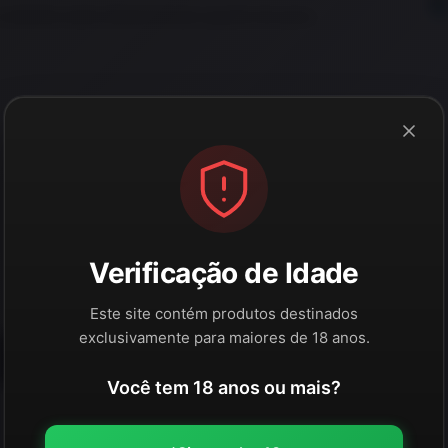
controles tanto dimensionais quanto de peso.
Verificação de Idade
OFF
19% OFF
ritos
Adicionar aos favoritos
Este site contém produtos destinados
exclusivamente para maiores de 18 anos.
Você tem 18 anos ou mais?