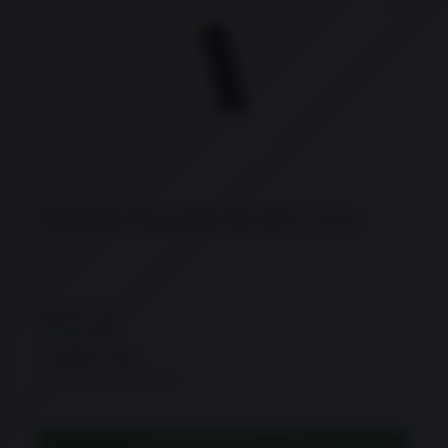
10% OFF
Adicio
★
★
★
★
★
Carregador Taurus Mec-Gar GX2 17 Tiros
R$
543,33
R$
489,90
à vista no Pix
ou 21x de R$32,55
ADICIONAR AO CARRINHO