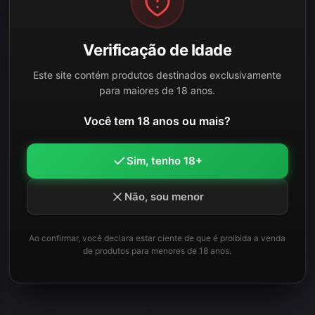
Verificação de Idade
Este site contém produtos destinados exclusivamente
★
★
★
★
★
para maiores de 18 anos.
REVÓLVER TAURUS IMPERADOR .38 SPL 4,76" –
CABO MADEIRA
Você tem 18 anos ou mais?
Sim, tenho 18+
R$
10.590,00
R$
10.390,00
Não, sou menor
à vista no Pix
ou 21x de R$690,34
Ao confirmar, você declara estar ciente de que é proibida a venda
de produtos para menores de 18 anos.
ADICIONAR AO CARRINHO