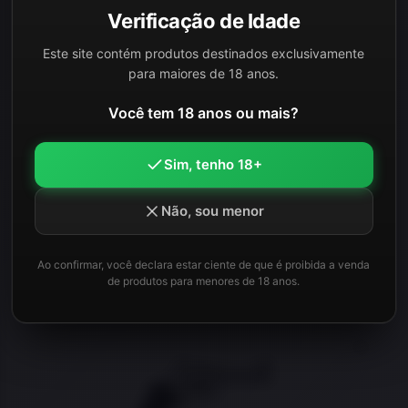
Verificação de Idade
★
★
★
★
★
Revólver Taurus RT 85 Calibre .38 SPL Fosco "4
Este site contém produtos destinados exclusivamente
para maiores de 18 anos.
Você tem 18 anos ou mais?
R$
7.990,00
R$
7.290,00
Sim, tenho 18+
à vista no Pix
ou 21x de R$484,37
Não, sou menor
ADICIONAR AO CARRINHO
Ao confirmar, você declara estar ciente de que é proibida a venda
de produtos para menores de 18 anos.
8% OFF
Adicio