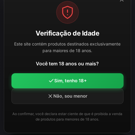
2% OFF
Adicio
Verificação de Idade
Este site contém produtos destinados exclusivamente
para maiores de 18 anos.
★
★
★
★
★
Você tem 18 anos ou mais?
REVÓLVER TAURUS IMPERADOR .38 SPL 4,76" –
CABO BORRACHA
Sim, tenho 18+
Não, sou menor
R$
10.390,00
R$
10.190,00
à vista no Pix
Ao confirmar, você declara estar ciente de que é proibida a venda
ou 21x de R$677,05
de produtos para menores de 18 anos.