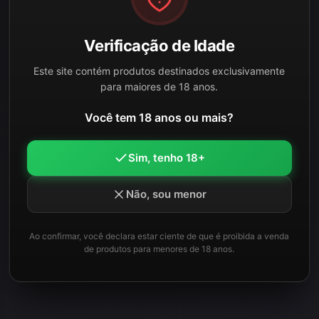
Verificação de Idade
Este site contém produtos destinados exclusivamente
★
★
★
★
★
para maiores de 18 anos.
Rifle CBC Bolt Action 8122 Tungsten Calibre
.22LR Cano 23" Coronha em Polímero Preto
Você tem 18 anos ou mais?
Sim, tenho 18+
R$
4.211,11
R$
3.490,00
à vista no Pix
Não, sou menor
ou 21x de R$231,89
Ao confirmar, você declara estar ciente de que é proibida a venda
de produtos para menores de 18 anos.
ADICIONAR AO CARRINHO