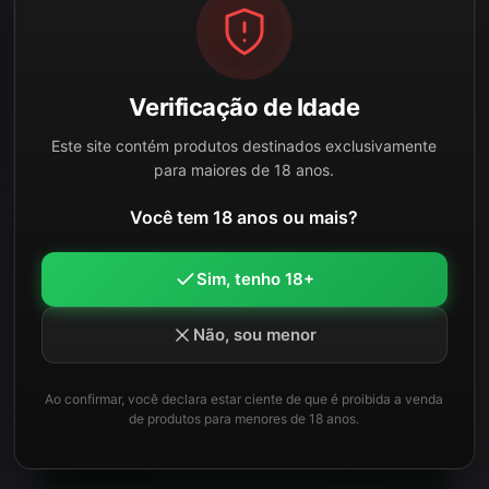
Adicio
Verificação de Idade
Este site contém produtos destinados exclusivamente
para maiores de 18 anos.
★
★
★
★
★
Você tem 18 anos ou mais?
REVÓLVER TAURUS IMPERADOR .38 SPL 5,47"
CABO MADEIRA
Sim, tenho 18+
R$
10.403,67
Não, sou menor
R$
10.390,00
à vista no Pix
ou 21x de R$690,34
Ao confirmar, você declara estar ciente de que é proibida a venda
de produtos para menores de 18 anos.
ADICIONAR AO CARRINHO