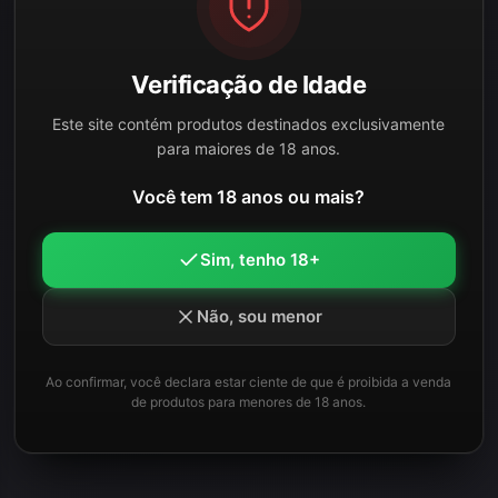
Verificação de Idade
Este site contém produtos destinados exclusivamente
★
★
★
★
★
para maiores de 18 anos.
Rifle CBC Bolt Action 8122 Calibre .22LR Cano
Você tem 18 anos ou mais?
23" Coronha em Polímero Preto
Sim, tenho 18+
R$
3.790,00
Não, sou menor
à vista no Pix
ou 21x de R$251,82
Ao confirmar, você declara estar ciente de que é proibida a venda
de produtos para menores de 18 anos.
ADICIONAR AO CARRINHO