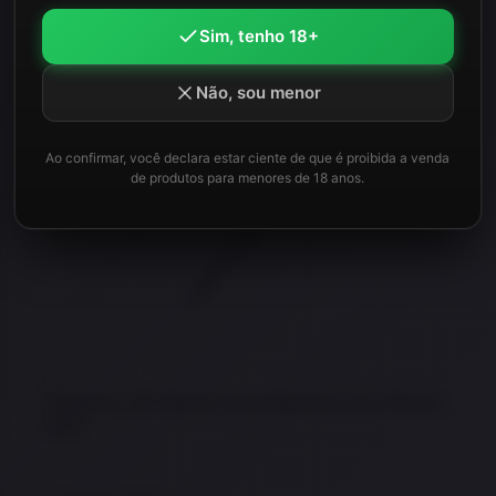
Sim, tenho 18+
LEIA MAIS
Não, sou menor
Ao confirmar, você declara estar ciente de que é proibida a venda
Adicio
de produtos para menores de 18 anos.
★
★
★
★
★
Conector JST Macho para Baterias Lipo Pistola
"AEP"