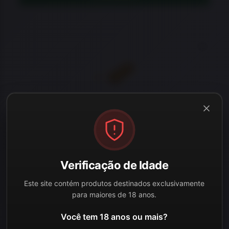
Adicio
★
★
★
★
★
Silverback Bucking Aeg SRC – 70°
Verificação de Idade
Este site contém produtos destinados exclusivamente
para maiores de 18 anos.
EM REPOSIÇÃO
Este item está temporariamente sem estoque.
Você tem 18 anos ou mais?
Consulte disponibilidade ou veja opções semelhantes.