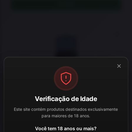
LEIA MAIS
Adicio
★
★
★
★
★
Kit Camuflagem Facial com Espelho Delta
Verificação de Idade
Este site contém produtos destinados exclusivamente
para maiores de 18 anos.
EM REPOSIÇÃO
Você tem 18 anos ou mais?
Este item está temporariamente sem estoque.