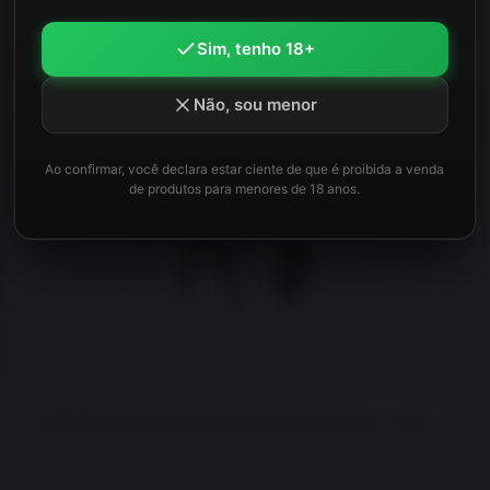
Consulte disponibilidade ou veja opções semelhantes.
Sim, tenho 18+
LEIA MAIS
Não, sou menor
Ao confirmar, você declara estar ciente de que é proibida a venda
de produtos para menores de 18 anos.
Adicio
★
★
★
★
★
Grip Vertical + Bipé TMC trilho de 20mm – Tan