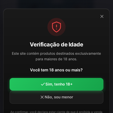
Verificação de Idade
Este site contém produtos destinados exclusivamente
para maiores de 18 anos.
Você tem 18 anos ou mais?
Exemplo do catálogo para contexto editorial (sem promessa
Sim, tenho 18+
de disponibilidade futura).
Não, sou menor
Ao confirmar, você declara estar ciente de que é proibida a venda