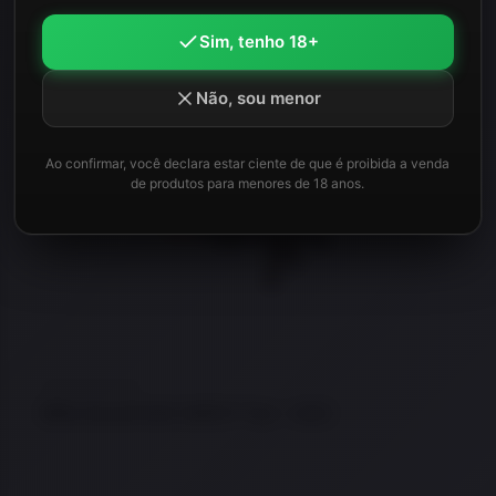
Sim, tenho 18+
LEIA MAIS
Não, sou menor
Ao confirmar, você declara estar ciente de que é proibida a venda
de produtos para menores de 18 anos.
Adicio
★
★
★
★
★
Rifle Airsoft M4 CM517 Tan – AEG