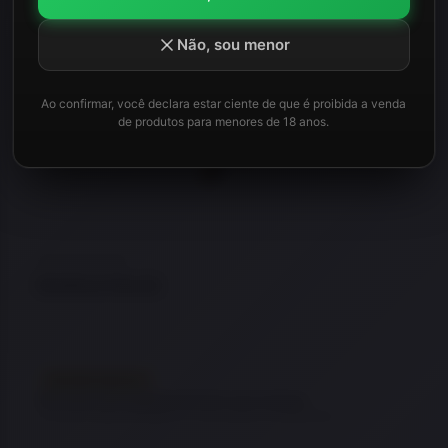
Não, sou menor
Adicio
Ao confirmar, você declara estar ciente de que é proibida a venda
de produtos para menores de 18 anos.
★
★
★
★
★
Multitool Narvik
EM REPOSIÇÃO
Este item está temporariamente sem estoque.
Consulte disponibilidade ou veja opções semelhantes.