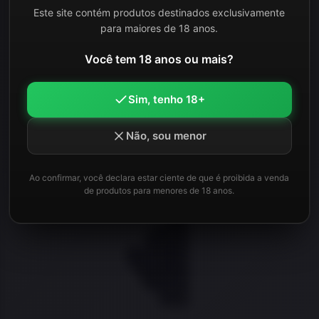
Este site contém produtos destinados exclusivamente
para maiores de 18 anos.
R$
543,33
Você tem 18 anos ou mais?
R$
489,90
à vista no Pix
ou 21x de R$32,55
Sim, tenho 18+
Não, sou menor
ADICIONAR AO CARRINHO
Ao confirmar, você declara estar ciente de que é proibida a venda
de produtos para menores de 18 anos.
Adicio