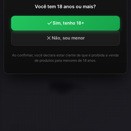
Você tem 18 anos ou mais?
EM REPOSIÇÃO
Este item está temporariamente sem estoque.
Sim, tenho 18+
Consulte disponibilidade ou veja opções semelhantes.
Não, sou menor
LEIA MAIS
Ao confirmar, você declara estar ciente de que é proibida a venda
de produtos para menores de 18 anos.
Adicio
★
★
★
★
★