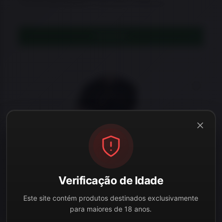
Consulte disponibilidade ou veja opções semelhantes.
LEIA MAIS
Adicio
Verificação de Idade
★
★
★
★
★
Bandoleira Tática Bélica Tan
Este site contém produtos destinados exclusivamente
para maiores de 18 anos.