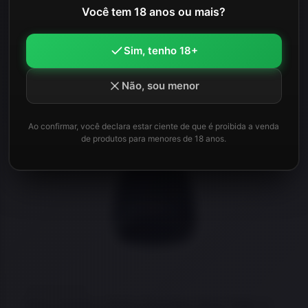
Você tem 18 anos ou mais?
EM REPOSIÇÃO
Este item está temporariamente sem estoque.
Consulte disponibilidade ou veja opções semelhantes.
Sim, tenho 18+
Não, sou menor
LEIA MAIS
Ao confirmar, você declara estar ciente de que é proibida a venda
de produtos para menores de 18 anos.
Adicio
★
★
★
★
★
Gorro Invictus Alaska Gray Man Cinza TAM. U