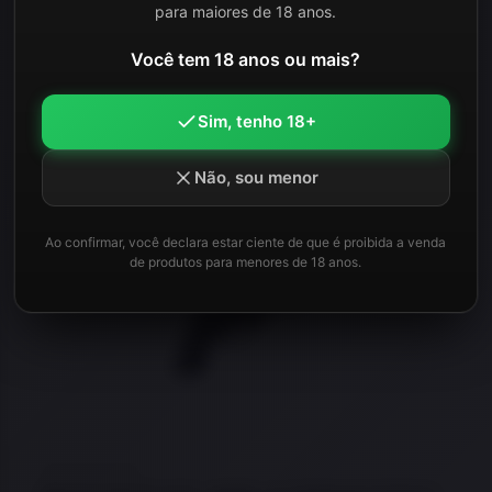
R$
9.278,26
para maiores de 18 anos.
R$
8.990,00
à vista no Pix
Você tem 18 anos ou mais?
ou 21x de R$597,32
Sim, tenho 18+
ADICIONAR AO CARRINHO
Não, sou menor
Ao confirmar, você declara estar ciente de que é proibida a venda
de produtos para menores de 18 anos.
2% OFF
Adicio
★
★
★
★
★