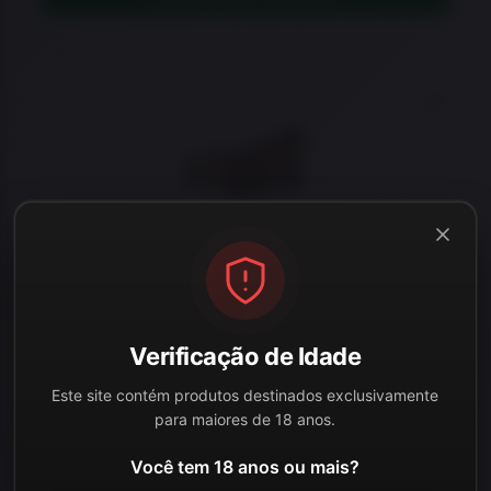
Adicio
★
★
★
★
★
Cinto BDU 2.0 Coyote
Verificação de Idade
Este site contém produtos destinados exclusivamente
para maiores de 18 anos.
EM REPOSIÇÃO
Este item está temporariamente sem estoque.
Você tem 18 anos ou mais?
Consulte disponibilidade ou veja opções semelhantes.