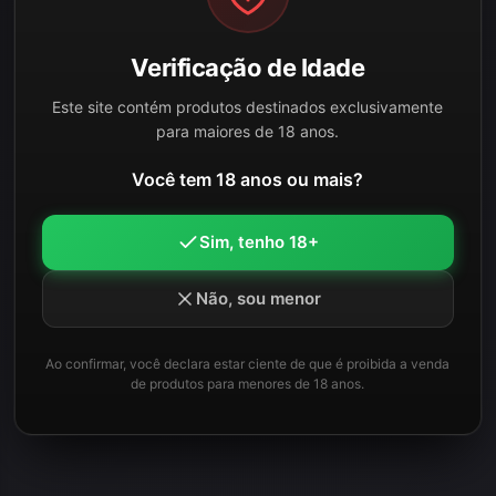
Verificação de Idade
Este site contém produtos destinados exclusivamente
★
★
★
★
★
para maiores de 18 anos.
Pistola GX2 Cal. 9mm Cafo Black
Você tem 18 anos ou mais?
Sim, tenho 18+
R$
6.655,55
R$
6.490,00
à vista no Pix
Não, sou menor
ou 21x de R$431,21
Ao confirmar, você declara estar ciente de que é proibida a venda
de produtos para menores de 18 anos.
ADICIONAR AO CARRINHO