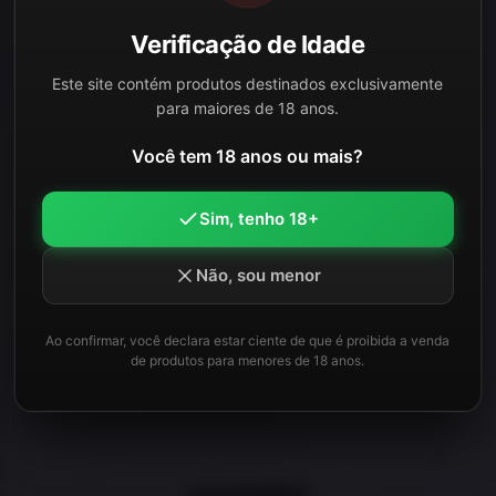
Verificação de Idade
★
★
★
★
★
Este site contém produtos destinados exclusivamente
Pistola Taurus TX38TPC Calibre 38 TPC Full
para maiores de 18 anos.
Size
Você tem 18 anos ou mais?
R$
9.590,00
Sim, tenho 18+
R$
7.590,00
à vista no Pix
ou 21x de R$361,43
Não, sou menor
Ao confirmar, você declara estar ciente de que é proibida a venda
ADICIONAR AO CARRINHO
de produtos para menores de 18 anos.
21% OFF
Adicio