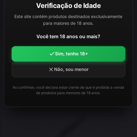
Verificação de Idade
★
★
★
★
★
Revólver Taurus RT 838 Calibre .38 SPL Inox
Este site contém produtos destinados exclusivamente
Alto Brilho
para maiores de 18 anos.
Você tem 18 anos ou mais?
R$
9.876,75
R$
8.590,00
Sim, tenho 18+
à vista no Pix
ou 21x de R$570,74
Não, sou menor
ADICIONAR AO CARRINHO
Ao confirmar, você declara estar ciente de que é proibida a venda
de produtos para menores de 18 anos.
14% OFF
Adicio