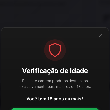
Navegu
ada linha de pistolas de polímero M&P.
Encontr
Verificação de Idade
F
15% OFF
Este site contém produtos destinados
ritos
Adicionar aos favoritos
exclusivamente para maiores de 18 anos.
Você tem 18 anos ou mais?