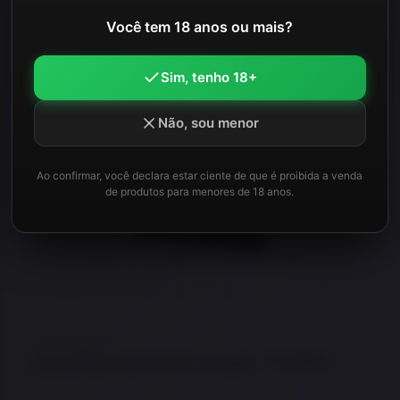
à vista no Pix
ou 21x de R$32,55
Você tem 18 anos ou mais?
Sim, tenho 18+
ADICIONAR AO CARRINHO
Não, sou menor
Ao confirmar, você declara estar ciente de que é proibida a venda
Adicio
de produtos para menores de 18 anos.
★
★
★
★
★
Case Rigido Para Armas Longas – 1100MM