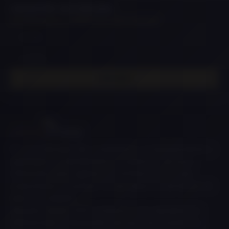
CADASTRE-SE E RECEBA
NOVIDADES E OFERTAS EXCLUSIVAS
ENVIAR
Em um mercado tão competitivo, é imprescindível a
qualidade no atendimento, produtos e serviços
oferecidos para agilizar e contribuir com o seu
crescimento e sucesso no seu esporte, atividade de
lazer ou trabalho.
Atuando desde 2010 contamos com atendimento
diferenciado, oferecendo serviços de consultoria,