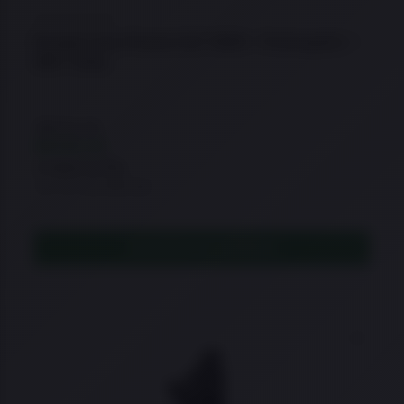
★
★
★
★
★
Bumper para Pistola G2C 9MM – Prolongador –
MBT Grips
R$
118,26
R$
106,43
à vista no Pix
ou 21x de R$7,86
ADICIONAR AO CARRINHO
Adicio