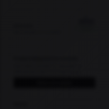
Marca oficial
INDISPONIVEL
Ver marca
Sem estoque no momento
Produto indisponível no momento
Quer saber previsão de reposição ou
alternativas? Fale com nossa equipe.
Entrar em contato
−
Resumo