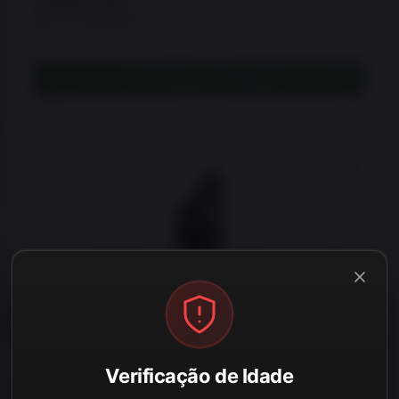
ou 21x de R$16,24
ADICIONAR AO CARRINHO
67% OFF
Adicio
★
★
★
★
★
Coldre Kydex Velado Pulse Taurus TS9
Verificação de Idade