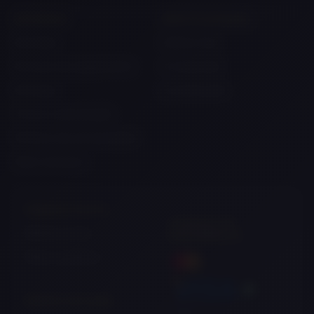
DÚVIDAS
INSTITUCIONAL
Dúvidas
Sobre nós
Formas de pagamento
A empresa
Entrega
Localização
Troca e devolução
Politica de privacidade
Fale conosco
MINHA CONTA
FORMAS DE
Minha conta
PAGAMENTO
Meus pedidos
REDES SOCIAIS
Pagar