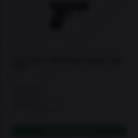
★
★
★
★
★
Pistola Taurus TX38TPC Sub Compacta Calibre
38TPC
R$
9.590,00
R$
7.590,00
à vista no Pix
ou 21x de R$361,43
ADICIONAR AO CARRINHO