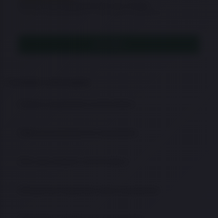
Este item está temporariamente sem estoque.
Consulte disponibilidade ou veja opções semelhantes.
LEIA MAIS
Conteúdo e informações
Sobre Lançamento na Arma Store
Marcas presentes em Lançamento
Por que comprar na Arma Store
Perguntas frequentes sobre Lançamento