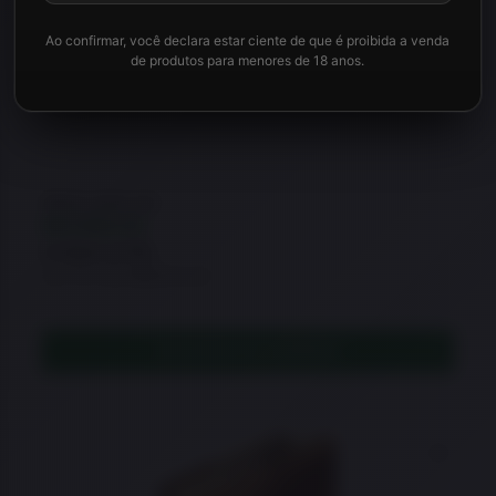
Ao confirmar, você declara estar ciente de que é proibida a venda
de produtos para menores de 18 anos.
★
★
★
★
★
Pistola Taurus 1911 Officer Calibre 38TPC
R$
10.490,00
R$
7.890,00
à vista no Pix
ou 21x de R$524,23
ADICIONAR AO CARRINHO
5% OFF
Adicio