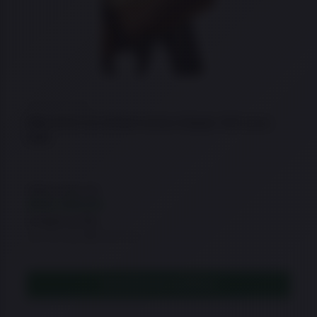
★
★
★
★
★
Rifle 8122 22 LR Bolt Action Edição 100 anos
CBC
R$
24.186,00
R$
22.990,00
à vista no Pix
ou 21x de R$1.527,52
ADICIONAR AO CARRINHO