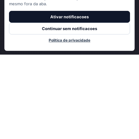
mesmo fora da aba.
Ativar notificacoes
Continuar sem notificacoes
Politica de privacidade
Adicionado ao carrinho
CADASTRE-SE E RECEBA
NOVIDADES E OFERTAS EXCLUSIVAS
ENVIAR