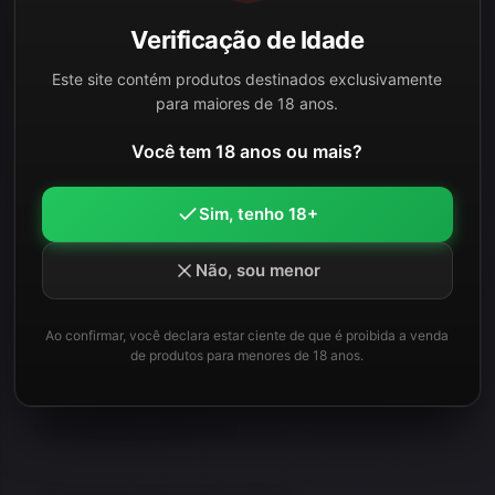
Pistola de Airsoft Spring G6S 1911 HI-CAP 5.1
Verificação de Idade
Full Metal Galaxy
Este site contém produtos destinados exclusivamente
para maiores de 18 anos.
EM REPOSIÇÃO
Este item está temporariamente sem estoque.
Você tem 18 anos ou mais?
Consulte disponibilidade ou veja opções semelhantes.
Sim, tenho 18+
LEIA MAIS
Não, sou menor
Conteúdo e informações
Ao confirmar, você declara estar ciente de que é proibida a venda
de produtos para menores de 18 anos.
Sobre Galaxy na Arma Store
Linha Galaxy disponível