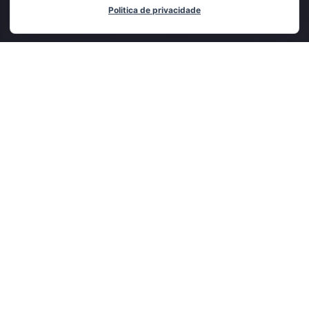
Politica de privacidade
Adicionado ao carrinho
CADASTRE-SE E RECEBA
NOVIDADES E OFERTAS EXCLUSIVAS
ENVIAR
Em um mercado tão competitivo, é imprescindível a