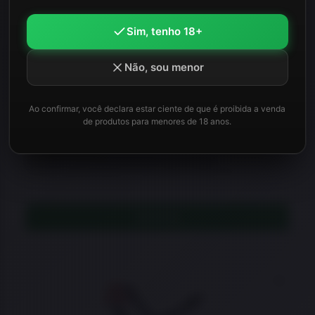
Sim, tenho 18+
★
★
★
★
★
Não, sou menor
Colete Warfare Plate Carrier Patriot – Tan
Ao confirmar, você declara estar ciente de que é proibida a venda
de produtos para menores de 18 anos.
EM REPOSIÇÃO
Este item está temporariamente sem estoque.
Consulte disponibilidade ou veja opções semelhantes.
LEIA MAIS
Adicio