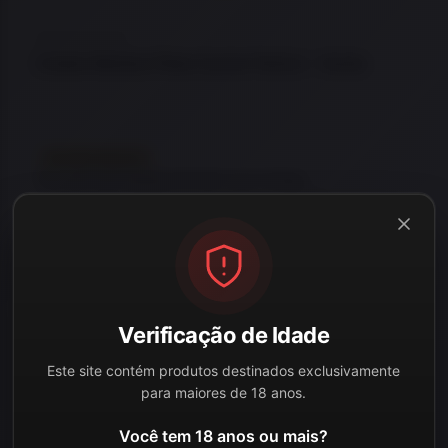
★
★
★
★
★
Colete Warfare Plate Carrier Patriot – Verde
EM REPOSIÇÃO
Este item está temporariamente sem estoque.
Consulte disponibilidade ou veja opções semelhantes.
LEIA MAIS
Verificação de Idade
Adicio
Este site contém produtos destinados exclusivamente
para maiores de 18 anos.
Você tem 18 anos ou mais?