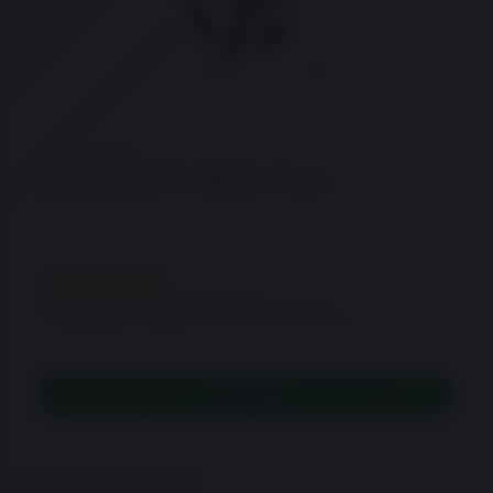
★
★
★
★
★
Bandoleira em Y – Warfare – Preto
EM REPOSIÇÃO
Este item está temporariamente sem estoque.
Consulte disponibilidade ou veja opções semelhantes.
LEIA MAIS
Conteúdo e informações