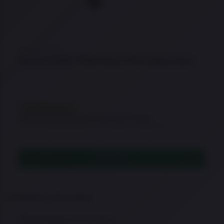
★
★
★
★
★
Pistola CANIK TP9SF Mod.2 FDE Calibre 9mm
EM REPOSIÇÃO
Este item está temporariamente sem estoque.
Consulte disponibilidade ou veja opções semelhantes.
LEIA MAIS
Conteúdo e informações
Sobre Canik na Arma Store