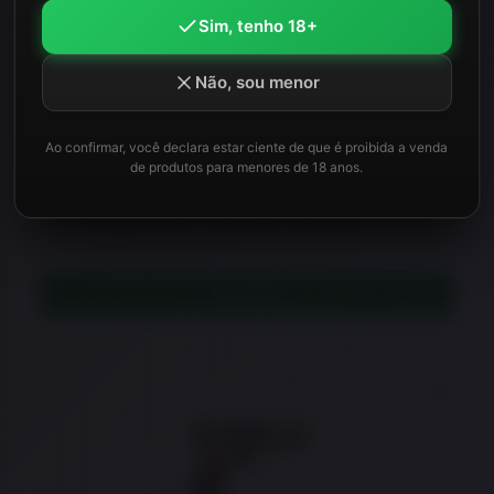
Sim, tenho 18+
★
★
★
★
★
Pistola CANIK TP9SFx Mod.2 Throwback Calibre
Não, sou menor
9mm
Ao confirmar, você declara estar ciente de que é proibida a venda
de produtos para menores de 18 anos.
EM REPOSIÇÃO
Este item está temporariamente sem estoque.
Consulte disponibilidade ou veja opções semelhantes.
LEIA MAIS
Adicio