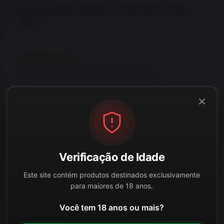
Pistola CANIK TP9 Elite Combat Black Calibre
9mm
EM REPOSIÇÃO
Este item está temporariamente sem estoque.
Consulte disponibilidade ou veja opções semelhantes.
LEIA MAIS
Verificação de Idade
Adicio
Este site contém produtos destinados exclusivamente
para maiores de 18 anos.
Você tem 18 anos ou mais?