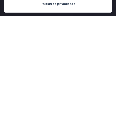
Politica de privacidade
Adicionado ao carrinho
CADASTRE-SE E RECEBA
NOVIDADES E OFERTAS EXCLUSIVAS
ENVIAR
Em um mercado tão competitivo, é imprescindível a