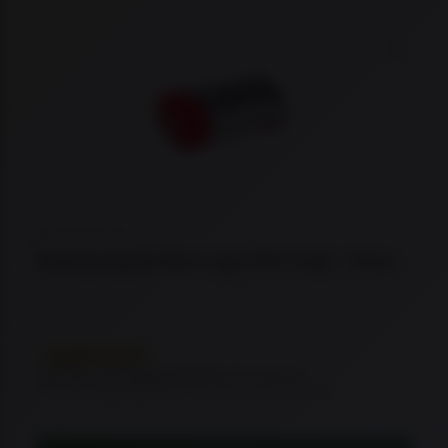
Adicio
★
★
★
★
★
Munição Aguila 9mm Luger FMJ 124gr – 50rds.
EM REPOSIÇÃO
Este item está temporariamente sem estoque.
Consulte disponibilidade ou veja opções semelhantes.