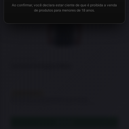
Ao confirmar, você declara estar ciente de que é proibida a venda
Adicio
de produtos para menores de 18 anos.
★
★
★
★
★
Camiseta Remington Militar
EM REPOSIÇÃO
Este item está temporariamente sem estoque.
Consulte disponibilidade ou veja opções semelhantes.
LEIA MAIS