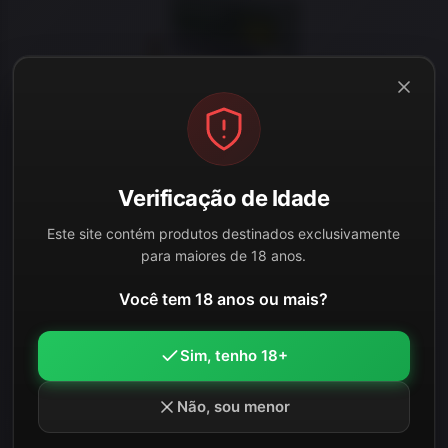
★
★
★
★
★
Munição Remington 9mm Luger FMJ 124gr –
Verificação de Idade
50rds.
Este site contém produtos destinados exclusivamente
para maiores de 18 anos.
EM REPOSIÇÃO
Este item está temporariamente sem estoque.
Você tem 18 anos ou mais?
Consulte disponibilidade ou veja opções semelhantes.
Sim, tenho 18+
LEIA MAIS
Não, sou menor